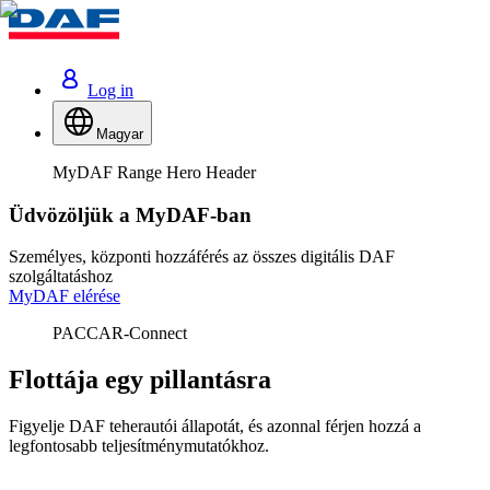
Log in
Magyar
MyDAF Range Hero Header
Üdvözöljük a MyDAF‑ban
Személyes, központi hozzáférés az összes digitális DAF
szolgáltatáshoz
MyDAF elérése
PACCAR-Connect
Flottája egy pillantásra
Figyelje DAF teherautói állapotát, és azonnal férjen hozzá a
legfontosabb teljesítménymutatókhoz.