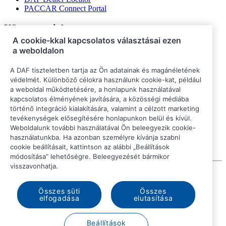
PACCAR Connect Portal
Kövessen minket
A cookie-kkal kapcsolatos választásai ezen
a weboldalon
A DAF tiszteletben tartja az Ön adatainak és magánéletének
védelmét. Különböző célokra használunk cookie-kat, például
a weboldal működtetésére, a honlapunk használatával
kapcsolatos élményének javítására, a közösségi médiába
történő integráció kialakítására, valamint a célzott marketing
tevékenységek elősegítésére honlapunkon belül és kívül.
Weboldalunk további használatával Ön beleegyezik cookie-
használatunkba. Ha azonban személyre kívánja szabni
cookie beállításait, kattintson az alábbi „Beállítások
módosítása” lehetőségre. Beleegyezését bármikor
visszavonhatja.
© 2026 DAF
Jogi közlemény
Összes süti
Összes
Adatvédelmi nyilatkozat
elfogadása
elutasítása
Általános feltételek
Szolgáltatási feltételek
A DAF és a cookie‑k
Beállítások